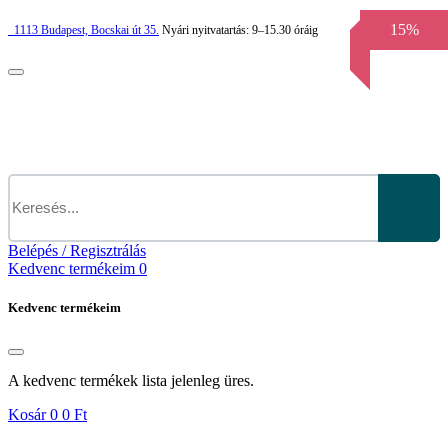
15%
1113
Budapest,
Bocskai út 35.
Nyári nyitvatartás:
9–15.30 óráig
Belépés / Regisztrálás
Kedvenc termékeim
0
Kedvenc termékeim
A kedvenc termékek lista jelenleg üres.
Kosár
0
0 Ft