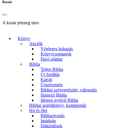
Kosár
A kosár jeleneg üres
Könyv
Akciók
Végleges leárazás
Könyvcsomagok
Havi ajánlat
Biblia
Teljes Biblia
Új fordítás
Károli
Újszövetség
Bibliai szövegrészlet, válogatás
Hangzó Biblia
Idegen nyelvű Biblia
Bibliai segédkönyv, kommentár
Hit és élet
Bibliaolvasás
Imádság
Hitkérdések