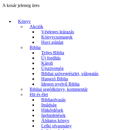
A kosár jeleneg üres
Könyv
Akciók
Végleges leárazás
Könyvcsomagok
Havi ajánlat
Biblia
Teljes Biblia
Új fordítás
Károli
Újszövetség
Bibliai szövegrészlet, válogatás
Hangzó Biblia
Idegen nyelvű Biblia
Bibliai segédkönyv, kommentár
Hit és élet
Bibliaolvasás
Imádság
Hitkérdések
Igehirdetések
Áhítatos könyv
Lelki olvasmány