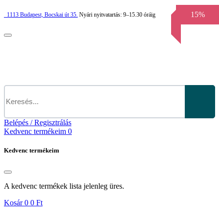
15%
1113
Budapest,
Bocskai út 35.
Nyári nyitvatartás:
9–15.30 óráig
Belépés / Regisztrálás
Kedvenc termékeim
0
Kedvenc termékeim
A kedvenc termékek lista jelenleg üres.
Kosár
0
0 Ft