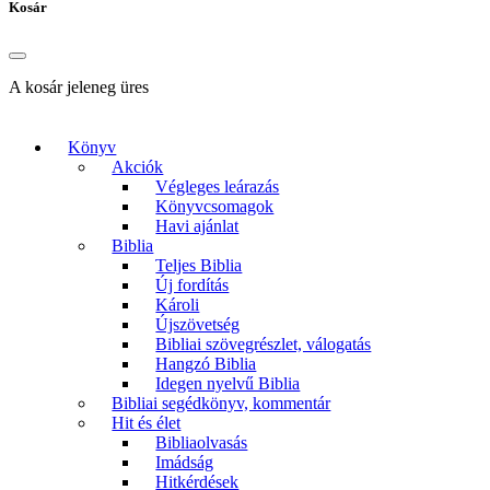
Kosár
A kosár jeleneg üres
Könyv
Akciók
Végleges leárazás
Könyvcsomagok
Havi ajánlat
Biblia
Teljes Biblia
Új fordítás
Károli
Újszövetség
Bibliai szövegrészlet, válogatás
Hangzó Biblia
Idegen nyelvű Biblia
Bibliai segédkönyv, kommentár
Hit és élet
Bibliaolvasás
Imádság
Hitkérdések