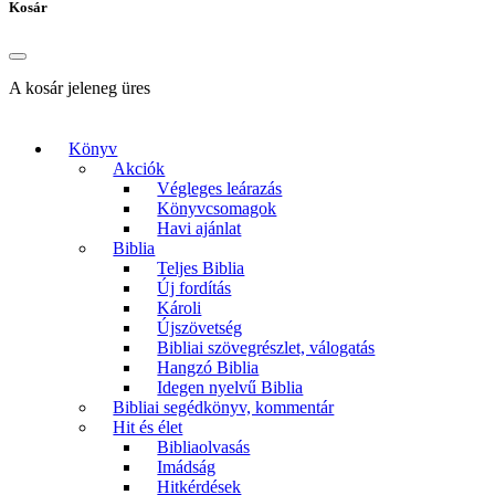
Kosár
A kosár jeleneg üres
Könyv
Akciók
Végleges leárazás
Könyvcsomagok
Havi ajánlat
Biblia
Teljes Biblia
Új fordítás
Károli
Újszövetség
Bibliai szövegrészlet, válogatás
Hangzó Biblia
Idegen nyelvű Biblia
Bibliai segédkönyv, kommentár
Hit és élet
Bibliaolvasás
Imádság
Hitkérdések