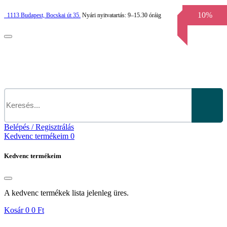
10%
1113
Budapest,
Bocskai út 35.
Nyári nyitvatartás:
9–15.30 óráig
Belépés / Regisztrálás
Kedvenc termékeim
0
Kedvenc termékeim
A kedvenc termékek lista jelenleg üres.
Kosár
0
0 Ft