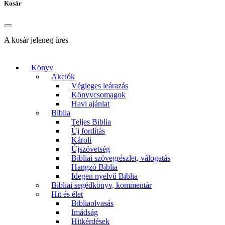
Kosár
A kosár jeleneg üres
Könyv
Akciók
Végleges leárazás
Könyvcsomagok
Havi ajánlat
Biblia
Teljes Biblia
Új fordítás
Károli
Újszövetség
Bibliai szövegrészlet, válogatás
Hangzó Biblia
Idegen nyelvű Biblia
Bibliai segédkönyv, kommentár
Hit és élet
Bibliaolvasás
Imádság
Hitkérdések