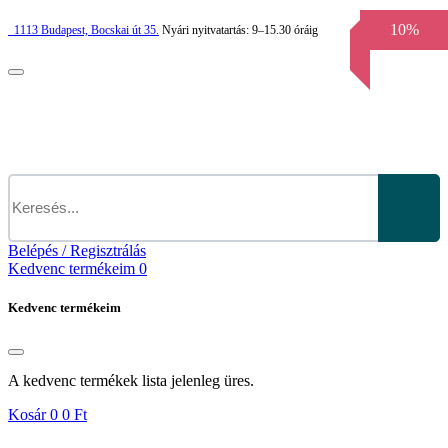
10%
1113
Budapest,
Bocskai út 35.
Nyári nyitvatartás:
9–15.30 óráig
Belépés / Regisztrálás
Kedvenc termékeim
0
Kedvenc termékeim
A kedvenc termékek lista jelenleg üres.
Kosár
0
0 Ft