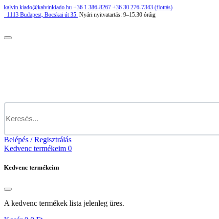
kalvin.kiado@kalvinkiado.hu
+36 1 386-8267
+36 30 276-7343 (flottás)
1113
Budapest,
Bocskai út 35.
Nyári nyitvatartás:
9–15.30 óráig
Belépés / Regisztrálás
Kedvenc termékeim
0
Kedvenc termékeim
A kedvenc termékek lista jelenleg üres.